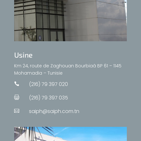
Usine
Km 24, route de Zaghouan Bourbiaâ BP 61 – 1145
Mohamadia – Tunisie
(216) 79 397 020

(216) 79 397 035

saiph@saiph.com.tn
