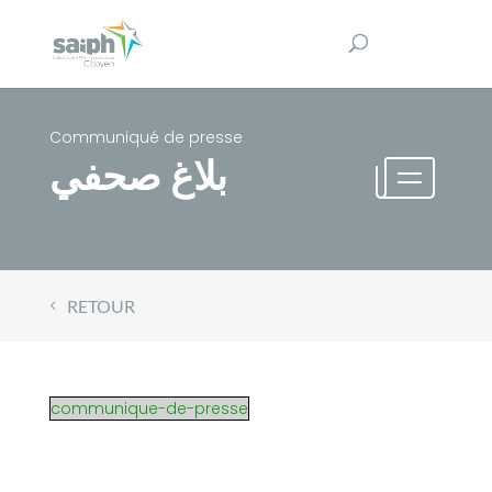
Communiqué de presse
بلاغ صحفي
RETOUR
communique-de-presse