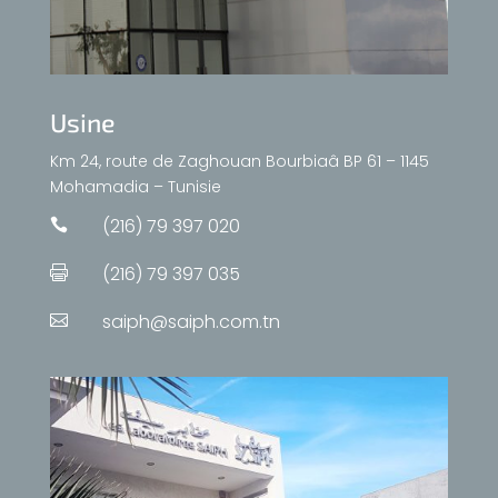
Usine
Km 24, route de Zaghouan Bourbiaâ BP 61 – 1145
Mohamadia – Tunisie
(216) 79 397 020

(216) 79 397 035

saiph@saiph.com.tn
