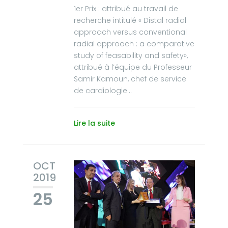
1er Prix : attribué au travail de
recherche intitulé « Distal radial
approach versus conventional
radial approach : a comparative
study of feasability and safety»,
attribué à l’équipe du Professeur
Samir Kamoun, chef de service
de cardiologie...
Lire la suite
OCT
2019
25