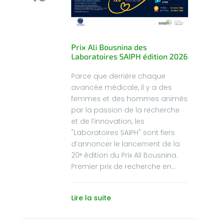
Prix Ali Bousnina des
Laboratoires SAIPH édition 2026
Parce que derrière chaque
avancée médicale, il y a des
femmes et des hommes animés
par la passion de la recherche
et de l’innovation, les
"Laboratoires SAIPH" sont fiers
d’annoncer le lancement de la
20ᵉ édition du Prix Ali Bousnina.
Premier prix de recherche en...
Lire la suite