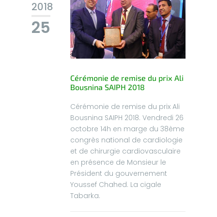
2018
25
Cérémonie de remise du prix Ali
Bousnina SAIPH 2018
Cérémonie de remise du prix Ali
Bousnina SAIPH 2018. Vendredi 26
octobre 14h en marge du 38ème
congrès national de cardiologie
et de chirurgie cardiovasculaire
en présence de Monsieur le
Président du gouvernement
Youssef Chahed. La cigale
Tabarka.