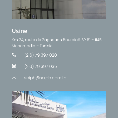
Usine
Km 24, route de Zaghouan Bourbiaâ BP 61 – 1145
Mohamadia – Tunisie
(216) 79 397 020

(216) 79 397 035

saiph@saiph.com.tn
