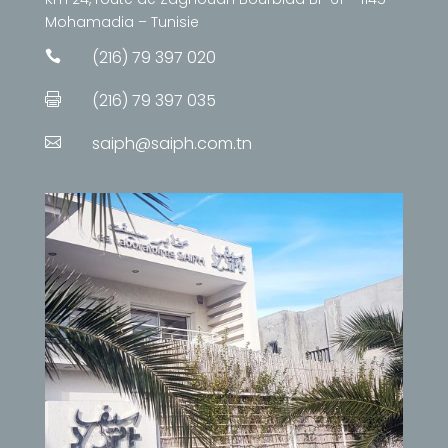
Mohamadia – Tunisie
(216) 79 397 020

(216) 79 397 035

saiph@saiph.com.tn
