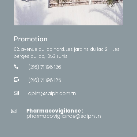
Promotion
62, avenue du lac nord, Les jardins du lac 2 – Les
berges du lac, 1053 Tunis
(216) 71 196 126

(216) 71 196 125

dpim@saiph.com.tn

Pharmacovigilance :

pharmacovigilance@saiph.tn