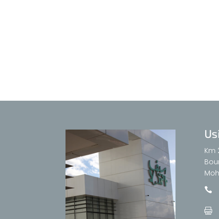
Us
Km 
Bour
Moh

