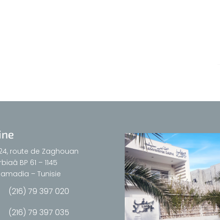
ine
24, route de Zaghouan
biaâ BP 61 – 1145
amadia – Tunisie
(216) 79 397 020
(216) 79 397 035