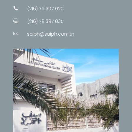
(216) 79 397 020

(216) 79 397 035

saiph@saiph.com.tn
