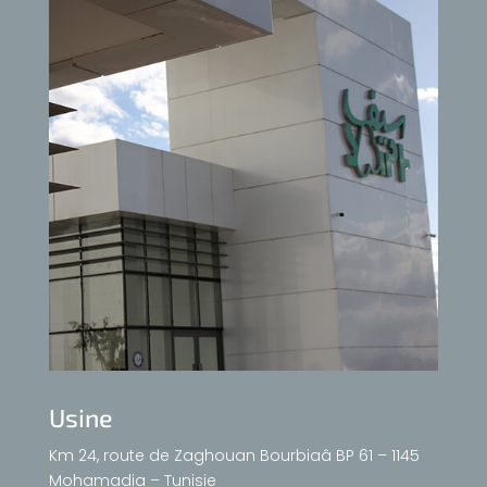
Usine
Km 24, route de Zaghouan Bourbiaâ BP 61 – 1145
Mohamadia – Tunisie