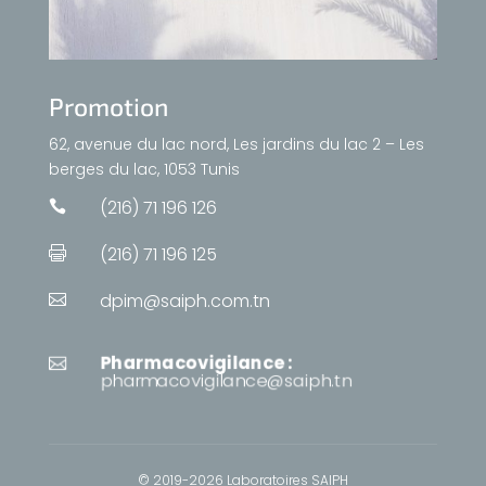
Promotion
62, avenue du lac nord, Les jardins du lac 2 – Les
berges du lac, 1053 Tunis
(216) 71 196 126

(216) 71 196 125

dpim@saiph.com.tn

Pharmacovigilance :

pharmacovigilance@saiph.tn
© 2019-2026 Laboratoires SAIPH