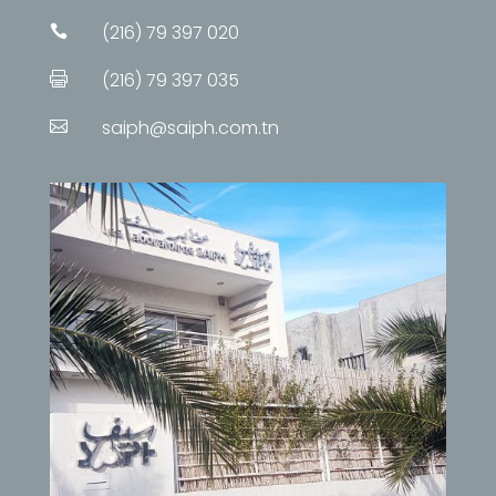
(216) 79 397 020

(216) 79 397 035

saiph@saiph.com.tn
