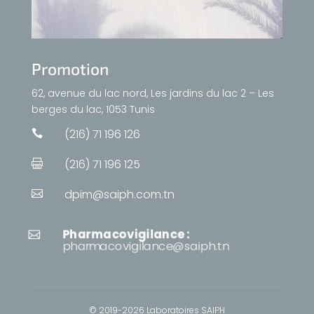
Promotion
62, avenue du lac nord, Les jardins du lac 2 – Les
berges du lac, 1053 Tunis
(216) 71 196 126

(216) 71 196 125

dpim@saiph.com.tn

Pharmacovigilance :

pharmacovigilance@saiph.tn
© 2019-2026 Laboratoires SAIPH