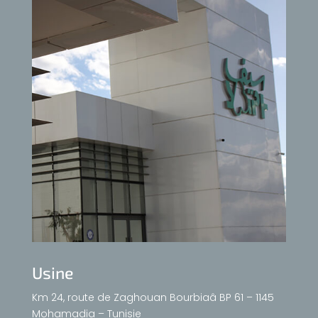
Usine
Km 24, route de Zaghouan Bourbiaâ BP 61 – 1145
Mohamadia – Tunisie