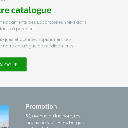
tre catalogue
médicaments des Laboratoires SAIPH dans
facile à parcourir.
eutiques et accédez rapidement aux
 de notre catalogue de médicaments.
TALOGUE
Promotion
62, avenue du lac nord, Les
jardins du lac 2 – Les berges