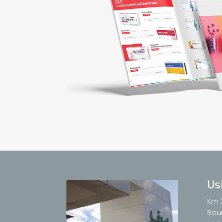
Us
Km 
Bour