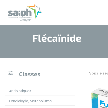
Flécaïnide
f
Classes
Voici le se
Antibiotiques
Cardiologie, Métabolisme