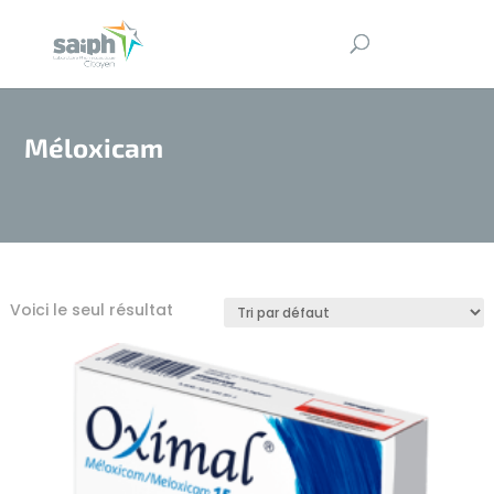
Méloxicam
Voici le seul résultat