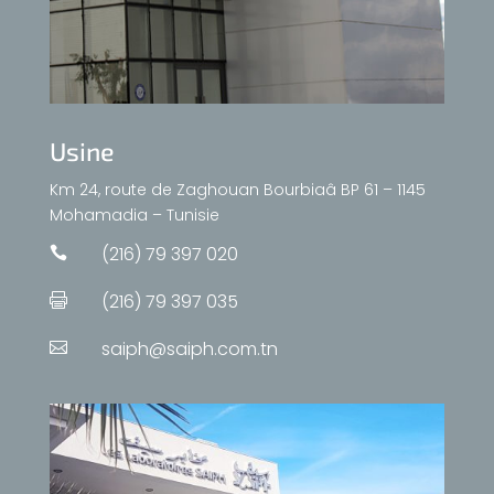
Usine
Km 24, route de Zaghouan Bourbiaâ BP 61 – 1145
Mohamadia – Tunisie
(216) 79 397 020

(216) 79 397 035

saiph@saiph.com.tn
