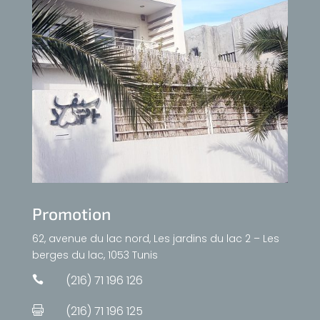
Promotion
62, avenue du lac nord, Les jardins du lac 2 – Les
berges du lac, 1053 Tunis
(216) 71 196 126

(216) 71 196 125
