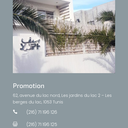
Promotion
62, avenue du lac nord, Les jardins du lac 2 – Les
berges du lac, 1053 Tunis
(216) 71 196 126

(216) 71 196 125
