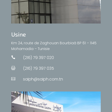
Usine
Km 24, route de Zaghouan Bourbiaâ BP 61 – 1145
Mohamadia – Tunisie
(216) 79 397 020

(216) 79 397 035

saiph@saiph.com.tn
