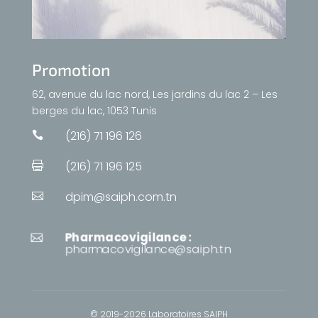
Promotion
62, avenue du lac nord, Les jardins du lac 2 – Les
berges du lac, 1053 Tunis
(216) 71 196 126

(216) 71 196 125

dpim@saiph.com.tn

Pharmacovigilance :

pharmacovigilance@saiph.tn
© 2019-2026 Laboratoires SAIPH