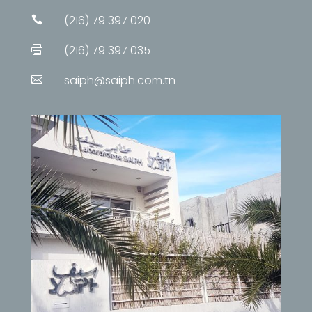
(216) 79 397 020

(216) 79 397 035

saiph@saiph.com.tn
