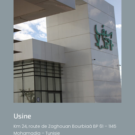
Usine
Km 24, route de Zaghouan Bourbiaâ BP 61 – 1145
Mohamadia – Tunisie