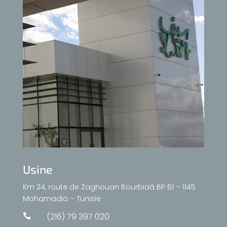
Usine
Km 24, route de Zaghouan Bourbiaâ BP 61 – 1145
Mohamadia – Tunisie
(216) 79 397 020
