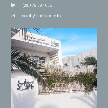
(216) 79 397 035

saiph@saiph.com.tn
