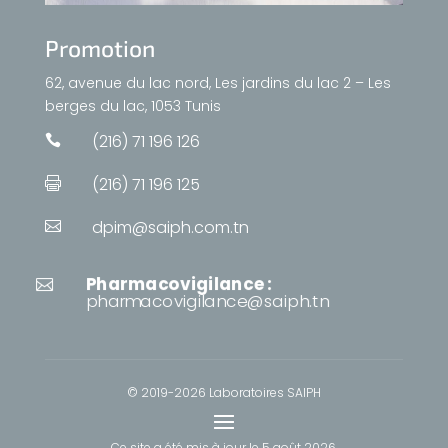
Promotion
62, avenue du lac nord, Les jardins du lac 2 – Les
berges du lac, 1053 Tunis
(216) 71 196 126

(216) 71 196 125

dpim@saiph.com.tn

Pharmacovigilance :

pharmacovigilance@saiph.tn
© 2019-2026 Laboratoires SAIPH
Ce site a été mis à jour le
5 août 2026