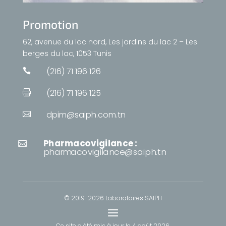
Promotion
62, avenue du lac nord, Les jardins du lac 2 – Les
berges du lac, 1053 Tunis
(216) 71 196 126

(216) 71 196 125

dpim@saiph.com.tn

Pharmacovigilance :

pharmacovigilance@saiph.tn
© 2019-2026 Laboratoires SAIPH
Ce site a été mis à jour le
4 août 2026