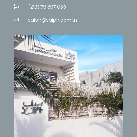
(216) 79 397 035

saiph@saiph.com.tn
