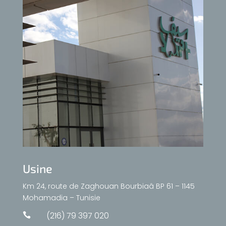
Usine
Km 24, route de Zaghouan Bourbiaâ BP 61 – 1145
Mohamadia – Tunisie
(216) 79 397 020
