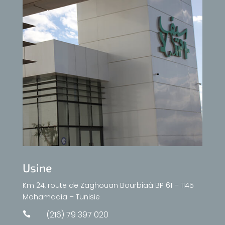
Usine
Km 24, route de Zaghouan Bourbiaâ BP 61 – 1145
Mohamadia – Tunisie
(216) 79 397 020
