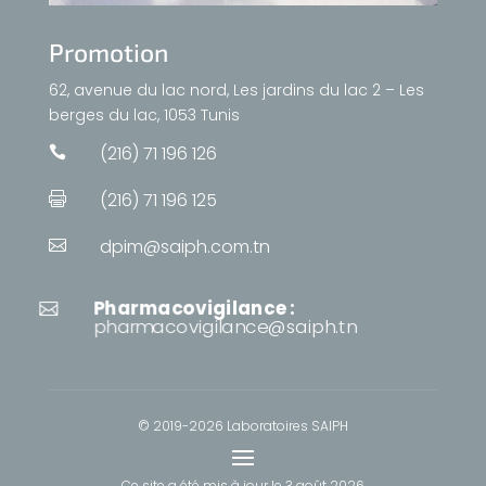
Promotion
62, avenue du lac nord, Les jardins du lac 2 – Les
berges du lac, 1053 Tunis
(216) 71 196 126

(216) 71 196 125

dpim@saiph.com.tn

Pharmacovigilance :

pharmacovigilance@saiph.tn
© 2019-2026 Laboratoires SAIPH
Ce site a été mis à jour le
3 août 2026