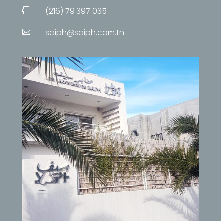
(216) 79 397 035

saiph@saiph.com.tn
