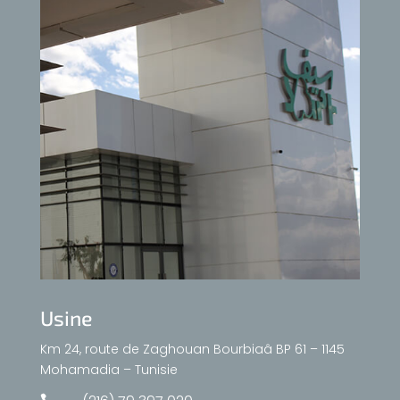
Usine
Km 24, route de Zaghouan Bourbiaâ BP 61 – 1145
Mohamadia – Tunisie