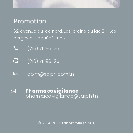
Promotion
62, avenue du lac nord, Les jardins du lac 2 – Les
berges du lac, 1053 Tunis
(216) 71 196 126

(216) 71 196 125

dpim@saiph.com.tn

Pharmacovigilance :

pharmacovigilance@saiph.tn
© 2019-2026 Laboratoires SAIPH