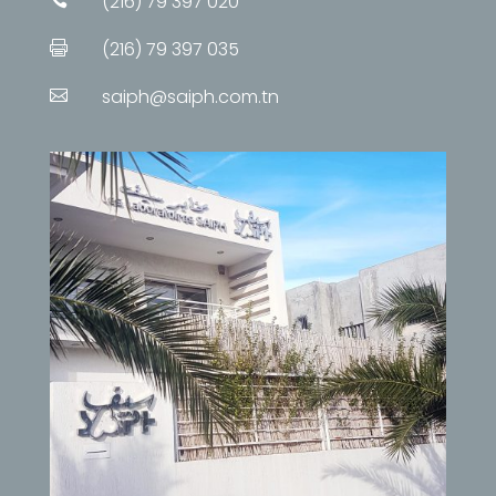
(216) 79 397 020

(216) 79 397 035

saiph@saiph.com.tn
