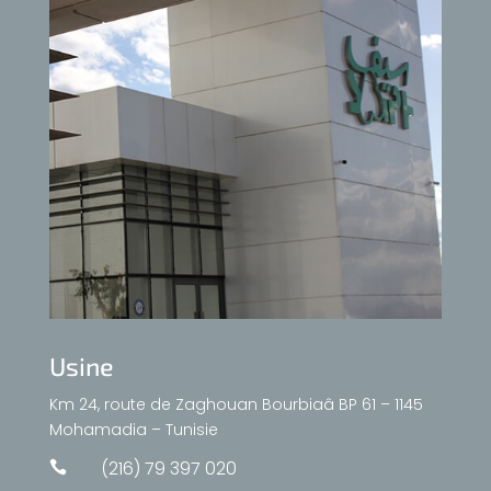
Usine
Km 24, route de Zaghouan Bourbiaâ BP 61 – 1145
Mohamadia – Tunisie
(216) 79 397 020
