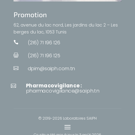
Promotion
62, avenue du lac nord, Les jardins du lac 2 – Les
berges du lac, 1053 Tunis
(216) 71 196 126

(216) 71 196 125

dpim@saiph.com.tn

Pharmacovigilance :

pharmacovigilance@saiph.tn
© 2019-2026 Laboratoires SAIPH
Ce site a été mis à jour le
3 août 2026