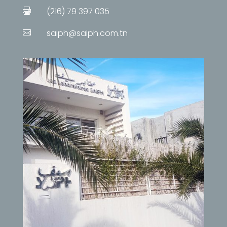
(216) 79 397 035

saiph@saiph.com.tn
