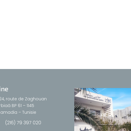
ine
24, route de Zaghouan
biaâ BP 61 – 1145
amadia – Tunisie
(216) 79 397 020