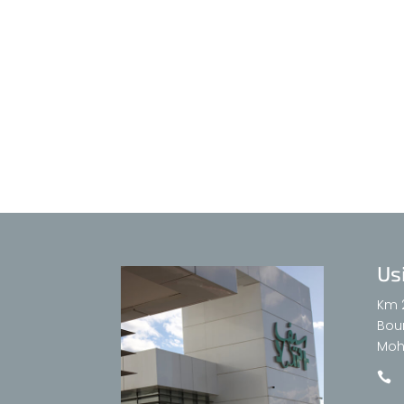
Us
Km 
Bour
Moh
