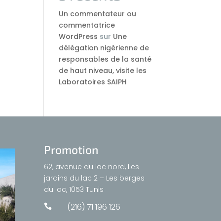
Un commentateur ou
commentatrice
WordPress
sur
Une
délégation nigérienne de
responsables de la santé
de haut niveau, visite les
Laboratoires SAIPH
Promotion
62, avenue du lac nord, Les
jardins du lac 2 – Les berges
du lac, 1053 Tunis
(216) 71 196 126
