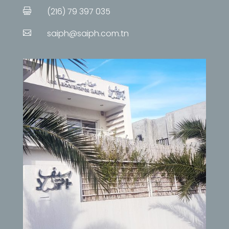
(216) 79 397 035

saiph@saiph.com.tn
