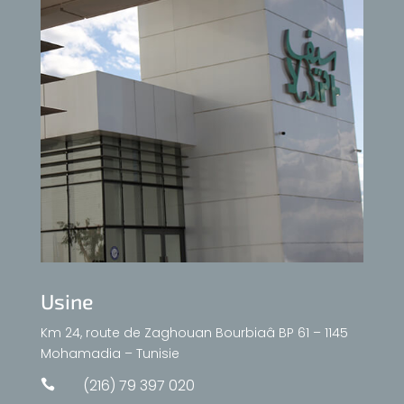
Usine
Km 24, route de Zaghouan Bourbiaâ BP 61 – 1145
Mohamadia – Tunisie
(216) 79 397 020
