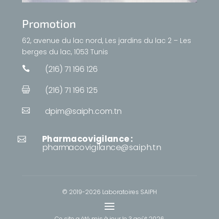
Promotion
62, avenue du lac nord, Les jardins du lac 2 – Les
berges du lac, 1053 Tunis
(216) 71 196 126

(216) 71 196 125

dpim@saiph.com.tn

Pharmacovigilance :

pharmacovigilance@saiph.tn
© 2019-2026 Laboratoires SAIPH
Ce site a été mis à jour le
3 août 2026