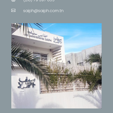
saiph@saiph.com.tn
