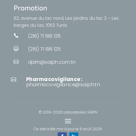
Promotion
62, avenue du lac nord, Les jardins du lac 2 – Les
berges du lac, 1053 Tunis
(216) 71 196 126

(216) 71 196 125

dpim@saiph.com.tn

Pharmacovigilance :

pharmacovigilance@saiph.tn
© 2019-2026 Laboratoires SAIPH
Ce site a été mis à jour le
6 août 2026