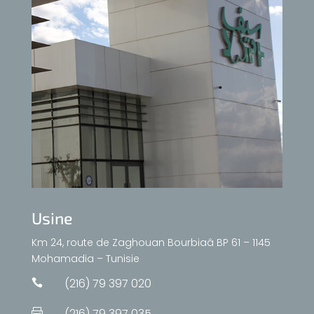
Usine
Km 24, route de Zaghouan Bourbiaâ BP 61 – 1145
Mohamadia – Tunisie
(216) 79 397 020

(216) 79 397 035
