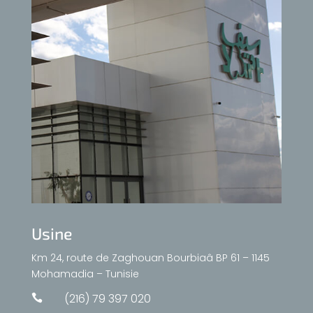
Usine
Km 24, route de Zaghouan Bourbiaâ BP 61 – 1145
Mohamadia – Tunisie
(216) 79 397 020
