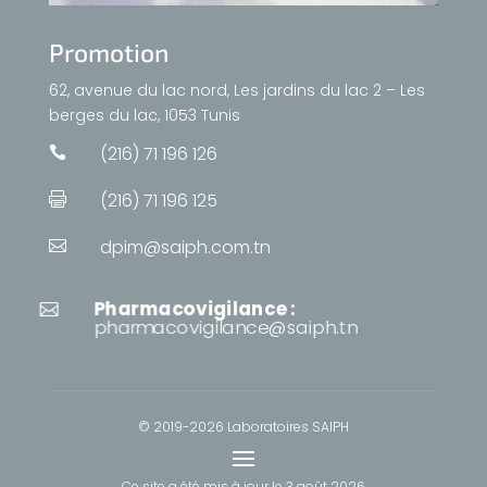
Promotion
62, avenue du lac nord, Les jardins du lac 2 – Les
berges du lac, 1053 Tunis
(216) 71 196 126

(216) 71 196 125

dpim@saiph.com.tn

Pharmacovigilance :

pharmacovigilance@saiph.tn
© 2019-2026 Laboratoires SAIPH
Ce site a été mis à jour le
3 août 2026