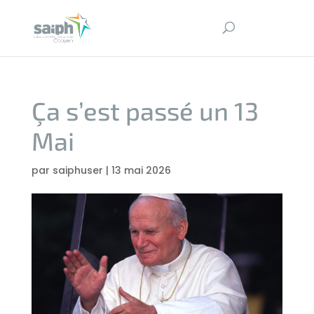
Ça s’est passé un 13
Mai
par
saiphuser
|
13 mai 2026