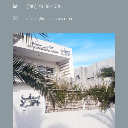
(216) 79 397 035

saiph@saiph.com.tn
