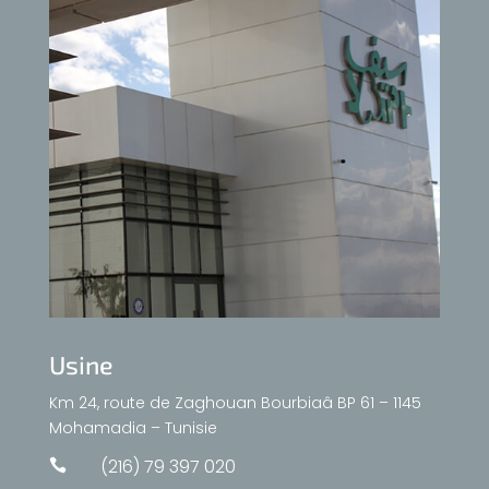
Usine
Km 24, route de Zaghouan Bourbiaâ BP 61 – 1145
Mohamadia – Tunisie
(216) 79 397 020
