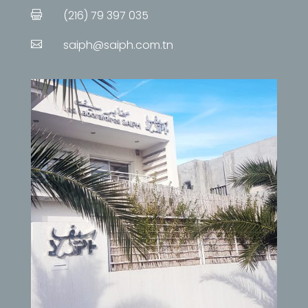
(216) 79 397 035

saiph@saiph.com.tn
