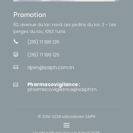
Promotion
62, avenue du lac nord, Les jardins du lac 2 – Les
berges du lac, 1053 Tunis
(216) 71 196 126

(216) 71 196 125

dpim@saiph.com.tn

Pharmacovigilance :

pharmacovigilance@saiph.tn
© 2019-2026 Laboratoires SAIPH
Ce site a été mis à jour le
3 août 2026