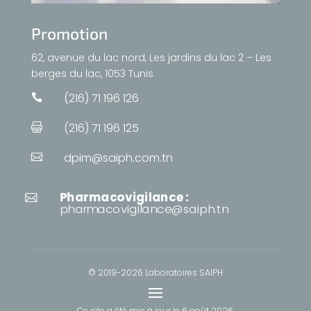
Promotion
62, avenue du lac nord, Les jardins du lac 2 – Les
berges du lac, 1053 Tunis
(216) 71 196 126

(216) 71 196 125

dpim@saiph.com.tn

Pharmacovigilance :

pharmacovigilance@saiph.tn
© 2019-2026 Laboratoires SAIPH
Ce site a été mis à jour le
6 août 2026