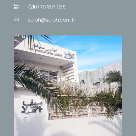
(216) 79 397 035

saiph@saiph.com.tn
