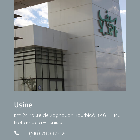
Usine
Km 24, route de Zaghouan Bourbiaâ BP 61 – 1145
Mohamadia – Tunisie
(216) 79 397 020
