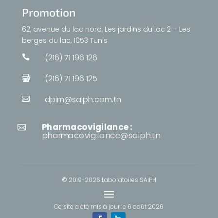
Promotion
62, avenue du lac nord, Les jardins du lac 2 – Les
berges du lac, 1053 Tunis
(216) 71 196 126

(216) 71 196 125

dpim@saiph.com.tn

Pharmacovigilance :

pharmacovigilance@saiph.tn
© 2019-2026 Laboratoires SAIPH
Ce site a été mis à jour le
6 août 2026