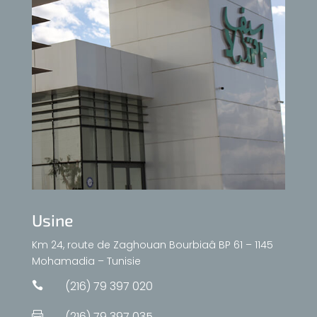
Usine
Km 24, route de Zaghouan Bourbiaâ BP 61 – 1145
Mohamadia – Tunisie
(216) 79 397 020

(216) 79 397 035
