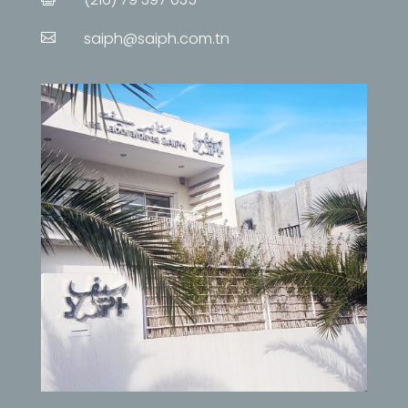
saiph@saiph.com.tn
