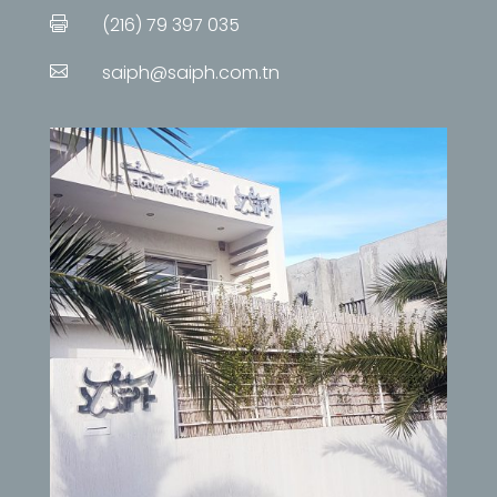
(216) 79 397 035

saiph@saiph.com.tn
