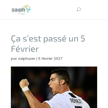
Ça s’est passé un 5
Février
par
saiphuser
|
5 février 2027