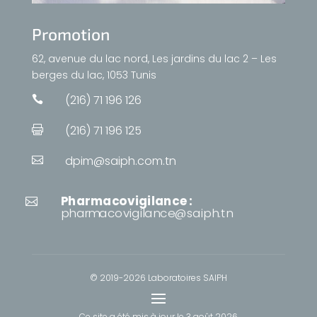
Promotion
62, avenue du lac nord, Les jardins du lac 2 – Les
berges du lac, 1053 Tunis
(216) 71 196 126

(216) 71 196 125

dpim@saiph.com.tn

Pharmacovigilance :

pharmacovigilance@saiph.tn
© 2019-2026 Laboratoires SAIPH
Ce site a été mis à jour le
3 août 2026