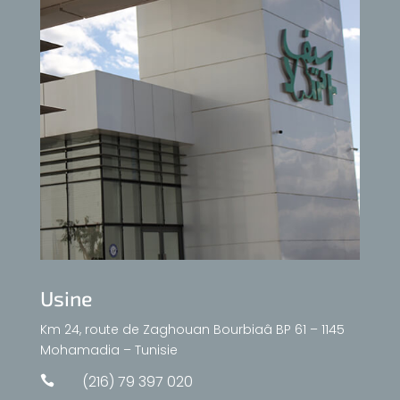
Usine
Km 24, route de Zaghouan Bourbiaâ BP 61 – 1145
Mohamadia – Tunisie
(216) 79 397 020
