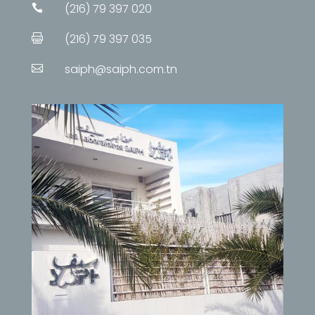
(216) 79 397 020

(216) 79 397 035

saiph@saiph.com.tn
