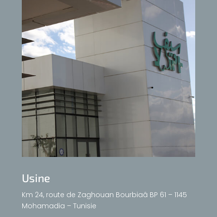
Usine
Km 24, route de Zaghouan Bourbiaâ BP 61 – 1145
Mohamadia – Tunisie