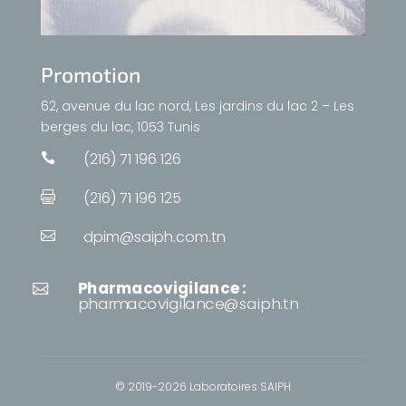
Promotion
62, avenue du lac nord, Les jardins du lac 2 – Les
berges du lac, 1053 Tunis
(216) 71 196 126

(216) 71 196 125

dpim@saiph.com.tn

Pharmacovigilance :

pharmacovigilance@saiph.tn
© 2019-2026 Laboratoires SAIPH