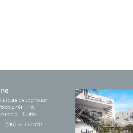
ine
24, route de Zaghouan
biaâ BP 61 – 1145
amadia – Tunisie
(216) 79 397 020