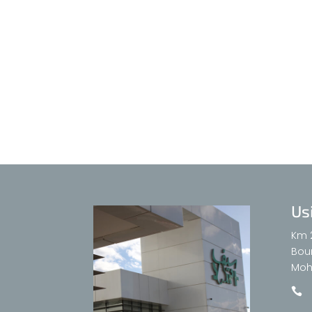
Us
Km 
Bour
Moh
