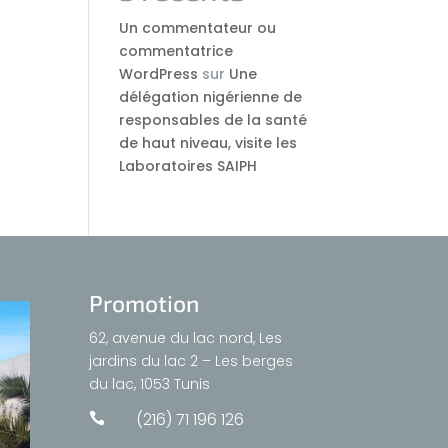
Un commentateur ou
commentatrice
WordPress
sur
Une
délégation nigérienne de
responsables de la santé
de haut niveau, visite les
Laboratoires SAIPH
Promotion
62, avenue du lac nord, Les
jardins du lac 2 – Les berges
du lac, 1053 Tunis
(216) 71 196 126
