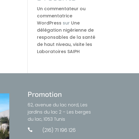
Un commentateur ou
commentatrice
WordPress
sur
Une
délégation nigérienne de
responsables de la santé
de haut niveau, visite les
Laboratoires SAIPH
Promotion
62, avenue du lac nord, Les
jardins du lac 2 – Les berges
du lac, 1053 Tunis
(216) 71 196 126
