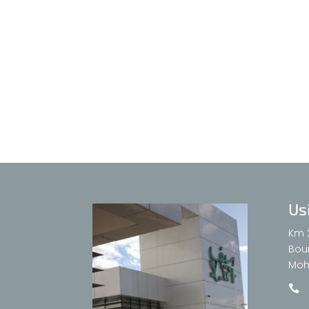
Us
Km 
Bour
Moh
