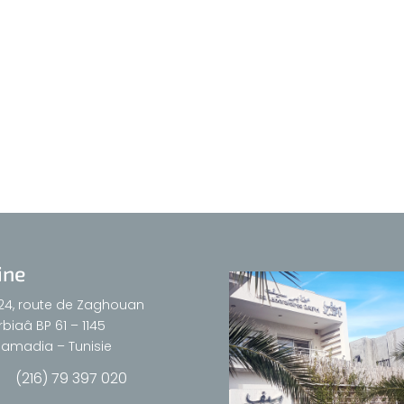
ine
24, route de Zaghouan
biaâ BP 61 – 1145
amadia – Tunisie
(216) 79 397 020