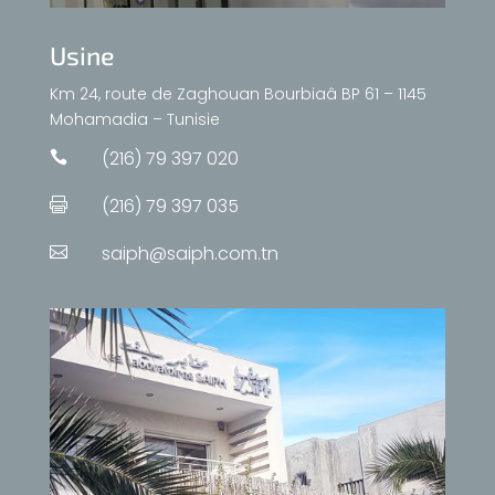
Usine
Km 24, route de Zaghouan Bourbiaâ BP 61 – 1145
Mohamadia – Tunisie
(216) 79 397 020

(216) 79 397 035

saiph@saiph.com.tn
