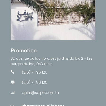
Promotion
62, avenue du lac nord, Les jardins du lac 2 – Les
berges du lac, 1053 Tunis
(216) 71 196 126

(216) 71 196 125

dpim@saiph.com.tn
