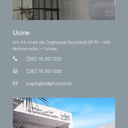
Usine
Km 24, route de Zaghouan Bourbiaâ BP 61 – 1145
Mohamadia – Tunisie
(216) 79 397 020

(216) 79 397 035

saiph@saiph.com.tn
