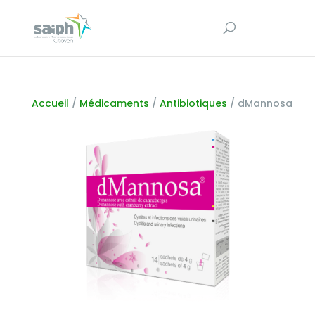
Accueil
/
Médicaments
/
Antibiotiques
/ dMannosa