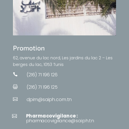
Promotion
62, avenue du lac nord, Les jardins du lac 2 – Les
berges du lac, 1053 Tunis
(216) 71 196 126

(216) 71 196 125

dpim@saiph.com.tn

Pharmacovigilance :

pharmacovigilance@saiph.tn