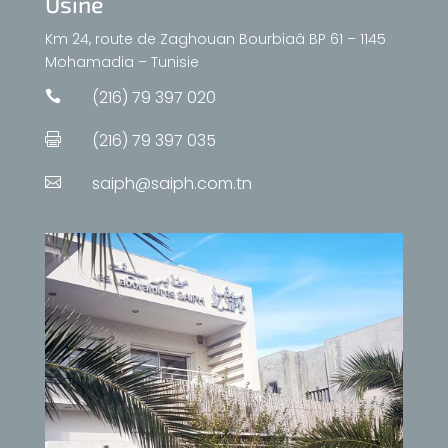
Usine
Km 24, route de Zaghouan Bourbiaâ BP 61 – 1145
Mohamadia – Tunisie
(216) 79 397 020

(216) 79 397 035

saiph@saiph.com.tn
