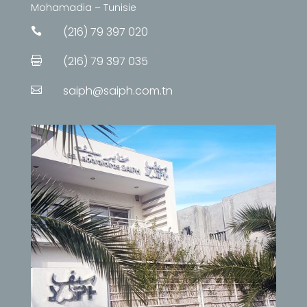
Mohamadia – Tunisie
(216) 79 397 020

(216) 79 397 035

saiph@saiph.com.tn
