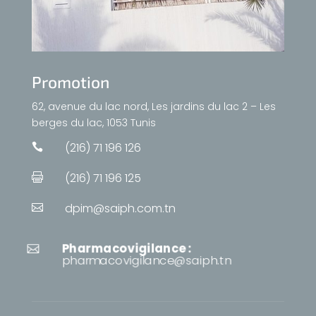
Promotion
62, avenue du lac nord, Les jardins du lac 2 – Les
berges du lac, 1053 Tunis
(216) 71 196 126

(216) 71 196 125

dpim@saiph.com.tn

Pharmacovigilance :

pharmacovigilance@saiph.tn