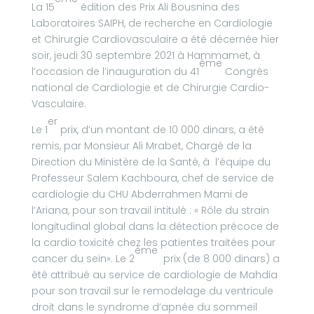
La 15
édition des Prix Ali Bousnina des
Laboratoires SAIPH, de recherche en Cardiologie
et Chirurgie Cardiovasculaire a été décernée hier
soir, jeudi 30 septembre 2021 à Hammamet, à
ème
l’occasion de l’inauguration du 41
Congrès
national de Cardiologie et de Chirurgie Cardio-
Vasculaire.
er
Le 1
prix, d’un montant de 10 000 dinars, a été
remis, par Monsieur Ali Mrabet, Chargé de la
Direction du Ministère de la Santé, à l’équipe du
Professeur Salem Kachboura, chef de service de
cardiologie du CHU Abderrahmen Mami de
l’Ariana, pour son travail intitulé : « Rôle du strain
longitudinal global dans la détection précoce de
la cardio toxicité chez les patientes traitées pour
ème
cancer du sein». Le 2
prix (de 8 000 dinars) a
été attribué au service de cardiologie de Mahdia
pour son travail sur le remodelage du ventricule
droit dans le syndrome d’apnée du sommeil