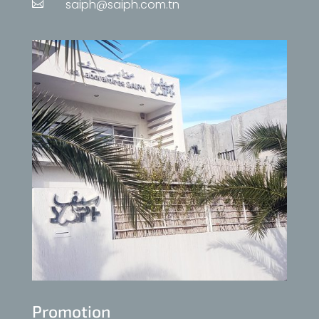
saiph@saiph.com.tn

Promotion