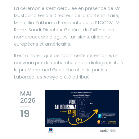
La cérémonie s’est déroulée en présence de Mr
Mustapha Ferjani Directeur de la santé militaire,
Mme Lilia Zakhama Présidente de la STCCCV, Mr
Ramzi Sandi, Directeur Général de SAIPH et de
nombreux cardiologues, tunisiens, africains,
européens et américains.
Il est à noter que pendant cette cérémonie, un
nouveau prix de recherche en cardiologie, intitulé
le prix Mohamed Guediche et initié par les
Laboratoires Adwya a été attribué
MAI
2026
19