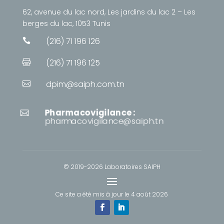
62, avenue du lac nord, Les jardins du lac 2 – Les
berges du lac, 1053 Tunis
(216) 71 196 126

(216) 71 196 125

dpim@saiph.com.tn

Pharmacovigilance :

pharmacovigilance@saiph.tn
© 2019-2026 Laboratoires SAIPH
Ce site a été mis à jour le
4 août 2026