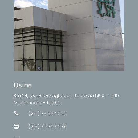
Usine
Km 24, route de Zaghouan Bourbiaâ BP 61 – 1145
Mohamadia – Tunisie
(216) 79 397 020

(216) 79 397 035
