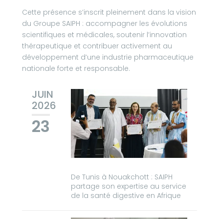
Cette présence s’inscrit pleinement dans la vision
du Groupe SAIPH : accompagner les évolutions
scientifiques et médicales, soutenir l’innovation
thérapeutique et contribuer activement au
développement d’une industrie pharmaceutique
nationale forte et responsable.
JUIN
2026
23
De Tunis à Nouakchott : SAIPH
partage son expertise au service
de la santé digestive en Afrique