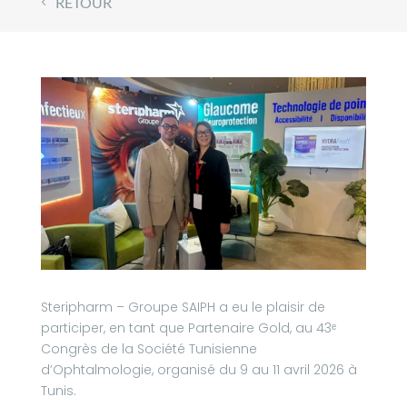
RETOUR
Steripharm – Groupe SAIPH a eu le plaisir de
participer, en tant que Partenaire Gold, au 43ᵉ
Congrès de la Société Tunisienne
d’Ophtalmologie, organisé du 9 au 11 avril 2026 à
Tunis.