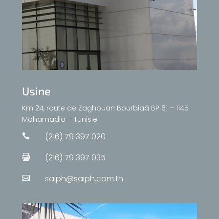
Usine
Km 24, route de Zaghouan Bourbiaâ BP 61 – 1145
Mohamadia – Tunisie
(216) 79 397 020

(216) 79 397 035

saiph@saiph.com.tn
