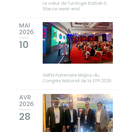
Le cœur de l’urologie battait à
Sfax ce week-end
MAI
2026
10
SAIPH, Partenaire Majeur du
Congrès National de la STPI 2026
AVR
2026
28