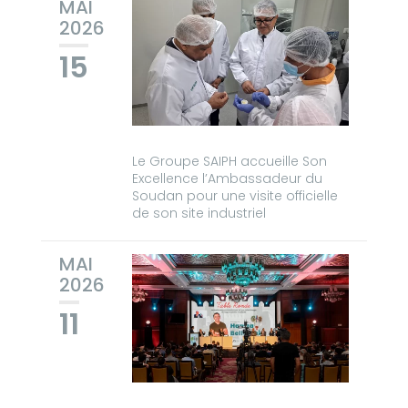
MAI
2026
15
Le Groupe SAIPH accueille Son
Excellence l’Ambassadeur du
Soudan pour une visite officielle
de son site industriel
MAI
2026
11