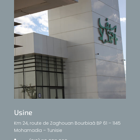
Usine
Km 24, route de Zaghouan Bourbiaâ BP 61 – 1145
Mohamadia – Tunisie