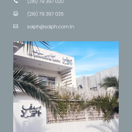
(216) 79 397 020

(216) 79 397 035

saiph@saiph.com.tn
