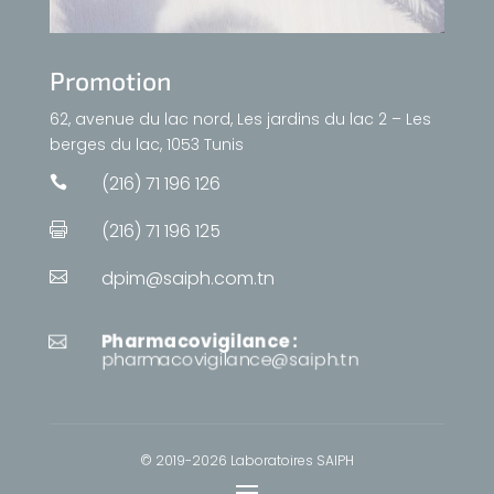
Promotion
62, avenue du lac nord, Les jardins du lac 2 – Les
berges du lac, 1053 Tunis
(216) 71 196 126

(216) 71 196 125

dpim@saiph.com.tn

Pharmacovigilance :

pharmacovigilance@saiph.tn
© 2019-2026 Laboratoires SAIPH