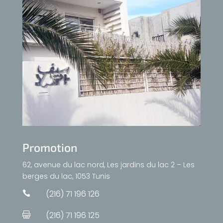
Promotion
62, avenue du lac nord, Les jardins du lac 2 – Les
berges du lac, 1053 Tunis
(216) 71 196 126

(216) 71 196 125
