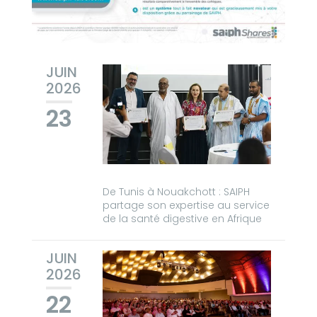
JUIN
2026
23
De Tunis à Nouakchott : SAIPH
partage son expertise au service
de la santé digestive en Afrique
JUIN
2026
22