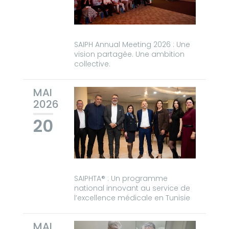
SAIPH Annual Meeting 2026 : Une
vision partagée. Une ambition
collective.
MAI
2026
20
SAIPHTA® : Un programme
national innovant au service de
l’excellence médicale en Tunisie
MAI