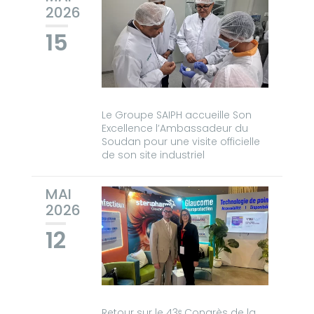
2026
15
Le Groupe SAIPH accueille Son
Excellence l’Ambassadeur du
Soudan pour une visite officielle
de son site industriel
MAI
2026
12
Retour sur le 43ᵉ Congrès de la