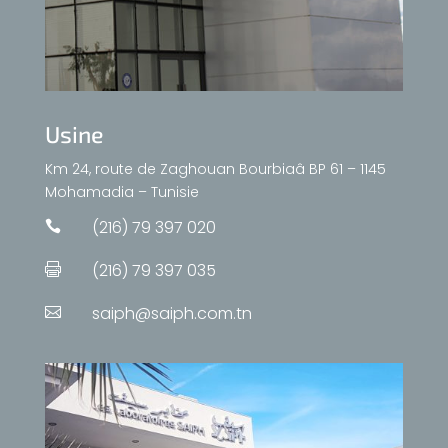
Usine
Km 24, route de Zaghouan Bourbiaâ BP 61 – 1145
Mohamadia – Tunisie
(216) 79 397 020

(216) 79 397 035

saiph@saiph.com.tn
